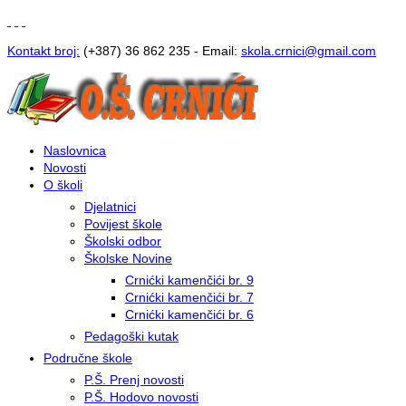
Kontakt broj:
(+387) 36 862 235 - Email:
s
kola.crnici@gmail.com
Naslovnica
Novosti
O školi
Djelatnici
Povijest škole
Školski odbor
Školske Novine
Crnićki kamenčići br. 9
Crnićki kamenčići br. 7
Crnićki kamenčići br. 6
Pedagoški kutak
Područne škole
P.Š. Prenj novosti
P.Š. Hodovo novosti