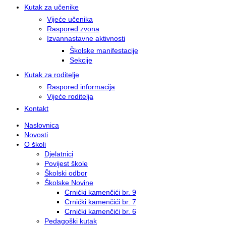
Kutak za učenike
Vijeće učenika
Raspored zvona
Izvannastavne aktivnosti
Školske manifestacije
Sekcije
Kutak za roditelje
Raspored informacija
Vijeće roditelja
Kontakt
Naslovnica
Novosti
O školi
Djelatnici
Povijest škole
Školski odbor
Školske Novine
Crnićki kamenčići br. 9
Crnićki kamenčići br. 7
Crnićki kamenčići br. 6
Pedagoški kutak