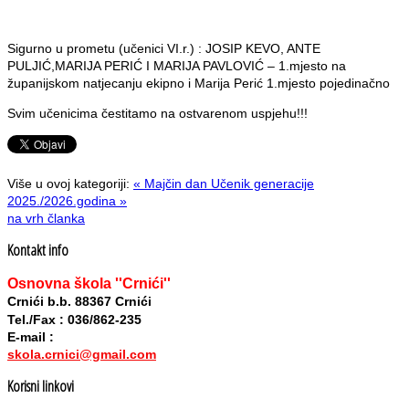
Sigurno u prometu (učenici VI.r.) : JOSIP KEVO, ANTE
PULJIĆ,MARIJA PERIĆ I MARIJA PAVLOVIĆ – 1.mjesto na
županijskom natjecanju ekipno i Marija Perić 1.mjesto pojedinačno
Svim učenicima čestitamo na ostvarenom uspjehu!!!
Više u ovoj kategoriji:
« Majčin dan
Učenik generacije
2025./2026.godina »
na vrh članka
Kontakt info
Osnovna škola ''Crnići''
Crnići b.b. 88367 Crnići
Tel./Fax : 036/862-235
E-mail :
skola.crnici@gmail.com
Korisni linkovi