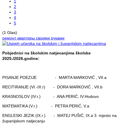
1
2
3
4
5
(1 Glas)
ремонт квартиры своими руками
Pobjednici na školskim natjecanjima školske
2025./2026.godine:
PISANJE POEZIJE - MARTA MARKOVIĆ , VII.a
RECITIRANJE (VI.-IX.r) - DORA MARKOVIĆ , VII.b
KRASNOSLOV (IV.r.) - ANA PERIĆ, IV.Hodovo
MATEMATIKA (V.r.) - PETRA PERIĆ, V.a
ENGLESKI JEZIK (IX.r.) - MATEJ PUŠIĆ, IX.a 3. mjesto na
županijskom natjecanju