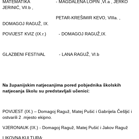
MATEMATIKA - MAGDALENA LOPIN ,VI.a , JERKO
JERINIĆ, VII.b ,
PETAR-KREŠIMIR KEVO, VIIIa. ,
DOMAGOJ RAGUŽ, IX.
POVIJEST KVIZ (IX.r.) - DOMAGOJ RAGUŽ,IX.
GLAZBENI FESTIVAL - LANA RAGUŽ, VI.b
Na županijskim natjecanjima pored pobjednika školskih
natjecanja školu su predstavljali učenici:
POVIJEST (IX.) – Domagoj Raguž, Matej Pušić i Gabrijela Češljić i
ostvarili 2 .mjesto ekipno.
VJERONAUK (IX.) - Domagoj Raguž, Matej Pušić i Jakov Raguž
LIKOVNA KULTURA: