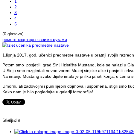
1
2
3
4
5
(0 glasova)
ремонт квартиры своими руками
1.lipnja 2017. god. učenici predmetne nastave u pratnji svojih razredni
Potom smo posjetili grad Sinj i izletište Mustang, koje se nalazi u Gl
U Sinju smo razgledali novootvoreni Muzej sinjske alke i posjetili cr
Na imanju Mustang svako dijete imalo je priliku jahati konja, u čemu su
Umorni, ali zadovoljni i puni lijepih dojmova i uspomena, stigli smo k
Kako nam je bilo pogledajte u galeriji fotografija!
Galerija slika