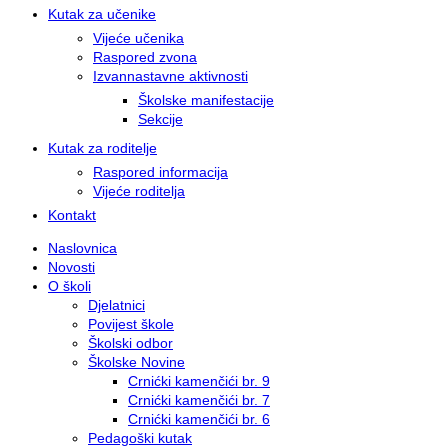
Kutak za učenike
Vijeće učenika
Raspored zvona
Izvannastavne aktivnosti
Školske manifestacije
Sekcije
Kutak za roditelje
Raspored informacija
Vijeće roditelja
Kontakt
Naslovnica
Novosti
O školi
Djelatnici
Povijest škole
Školski odbor
Školske Novine
Crnićki kamenčići br. 9
Crnićki kamenčići br. 7
Crnićki kamenčići br. 6
Pedagoški kutak