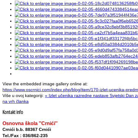
View the embedded image gallery online at:
https://www.oscrnici.com/index.php/blog/item/170-izlet-ucenika-pre
Više u ovoj kategoriji:
« Izlet učenika razredne nastave
Svjetski Dan za
na vrh članka
Kontakt info
Osnovna škola ''Crnići''
Crnići b.b. 88367 Crnići
Tel./Fax : 036/862-235