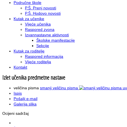
Područne škole
P.Š. Prenj novosti
P.Š. Hodovo novosti
Kutak za učenike
Vijeće učenika
Raspored zvona
Izvannastavne aktivnosti
Školske manifestacije
Sekcije
Kutak za roditelje
Raspored informacija
Vijeće roditelja
Kontakt
Izlet učenika predmetne nastave
veličina pisma
smanji veličinu pisma
uv
Ispis
Pošalji e-mail
Galerija slika
Ocijeni sadržaj