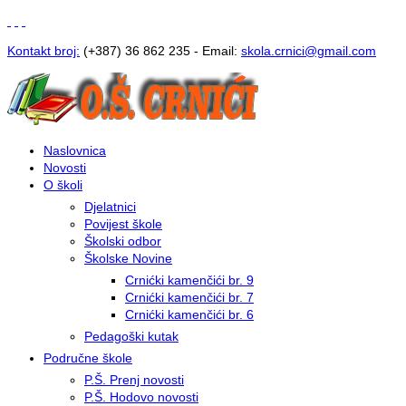
Kontakt broj:
(+387) 36 862 235 - Email:
s
kola.crnici@gmail.com
Naslovnica
Novosti
O školi
Djelatnici
Povijest škole
Školski odbor
Školske Novine
Crnićki kamenčići br. 9
Crnićki kamenčići br. 7
Crnićki kamenčići br. 6
Pedagoški kutak
Područne škole
P.Š. Prenj novosti
P.Š. Hodovo novosti