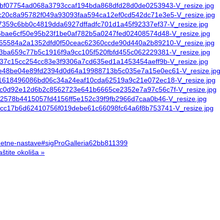
dmetne-nastave#sigProGalleria62bb811399
štite okoliša »