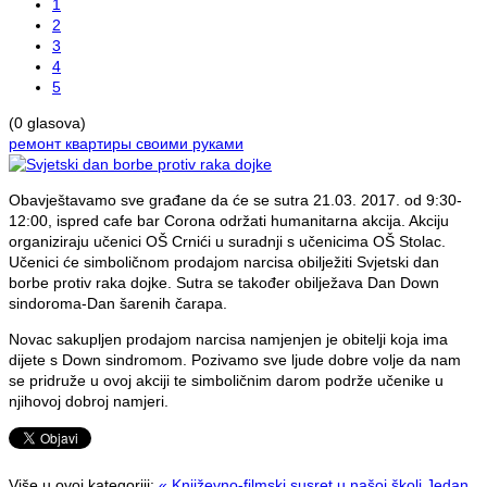
1
2
3
4
5
(0 glasova)
ремонт квартиры своими руками
Obavještavamo sve građane da će se sutra 21.03. 2017. od 9:30-
12:00, ispred cafe bar Corona održati humanitarna akcija. Akciju
organiziraju učenici OŠ Crnići u suradnji s učenicima OŠ Stolac.
Učenici će simboličnom prodajom narcisa obilježiti Svjetski dan
borbe protiv raka dojke. Sutra se također obilježava Dan Down
sindoroma-Dan šarenih čarapa.
Novac sakupljen prodajom narcisa namjenjen je obitelji koja ima
dijete s Down sindromom. Pozivamo sve ljude dobre volje da nam
se pridruže u ovoj akciji te simboličnim darom podrže učenike u
njihovoj dobroj namjeri.
Više u ovoj kategoriji:
« Književno-filmski susret u našoj školi
Jedan