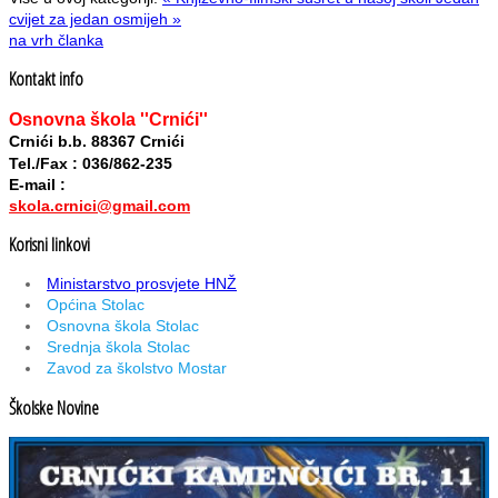
cvijet za jedan osmijeh »
na vrh članka
Kontakt info
Osnovna škola ''Crnići''
Crnići b.b. 88367 Crnići
Tel./Fax : 036/862-235
E-mail :
skola.crnici@gmail.com
Korisni linkovi
Ministarstvo prosvjete HNŽ
Općina Stolac
Osnovna škola Stolac
Srednja škola Stolac
Zavod za školstvo Mostar
Školske Novine