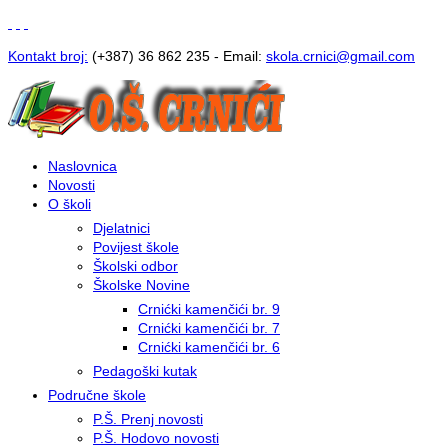
Kontakt broj:
(+387) 36 862 235 - Email:
s
kola.crnici@gmail.com
Naslovnica
Novosti
O školi
Djelatnici
Povijest škole
Školski odbor
Školske Novine
Crnićki kamenčići br. 9
Crnićki kamenčići br. 7
Crnićki kamenčići br. 6
Pedagoški kutak
Područne škole
P.Š. Prenj novosti
P.Š. Hodovo novosti