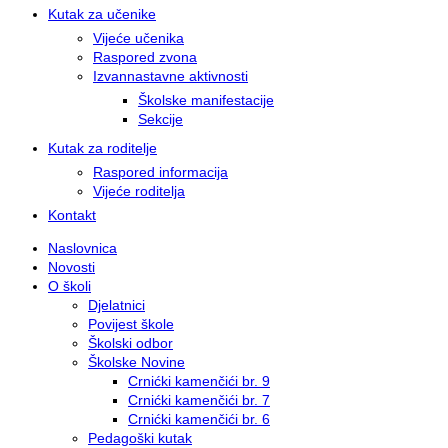
Kutak za učenike
Vijeće učenika
Raspored zvona
Izvannastavne aktivnosti
Školske manifestacije
Sekcije
Kutak za roditelje
Raspored informacija
Vijeće roditelja
Kontakt
Naslovnica
Novosti
O školi
Djelatnici
Povijest škole
Školski odbor
Školske Novine
Crnićki kamenčići br. 9
Crnićki kamenčići br. 7
Crnićki kamenčići br. 6
Pedagoški kutak