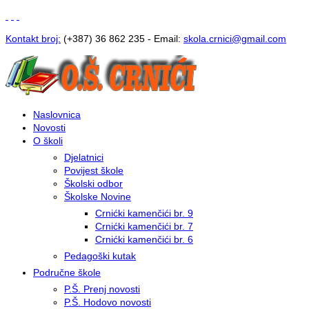
Kontakt broj:
(+387) 36 862 235 - Email:
s
kola.crnici@gmail.com
Naslovnica
Novosti
O školi
Djelatnici
Povijest škole
Školski odbor
Školske Novine
Crnićki kamenčići br. 9
Crnićki kamenčići br. 7
Crnićki kamenčići br. 6
Pedagoški kutak
Područne škole
P.Š. Prenj novosti
P.Š. Hodovo novosti