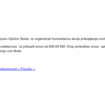
pozivu Općine Stolac, te organizirali humanitarnu akciju prikupljanja
u solidarnost , te prikupili iznos od 600,00 KM. Ovaj simboličan iznos 
oju ove škole.
nkluzivnosti u Posušju »