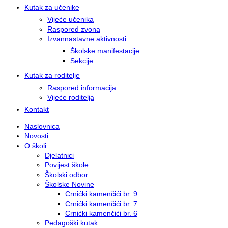
Kutak za učenike
Vijeće učenika
Raspored zvona
Izvannastavne aktivnosti
Školske manifestacije
Sekcije
Kutak za roditelje
Raspored informacija
Vijeće roditelja
Kontakt
Naslovnica
Novosti
O školi
Djelatnici
Povijest škole
Školski odbor
Školske Novine
Crnićki kamenčići br. 9
Crnićki kamenčići br. 7
Crnićki kamenčići br. 6
Pedagoški kutak