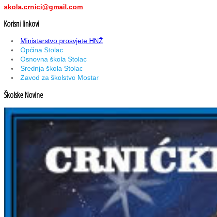
skola.crnici@gmail.com
Korisni linkovi
Ministarstvo prosvjete HNŽ
Općina Stolac
Osnovna škola Stolac
Srednja škola Stolac
Zavod za školstvo Mostar
Školske Novine