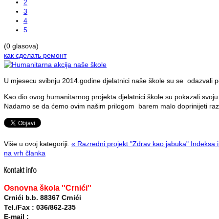
2
3
4
5
(0 glasova)
как сделать ремонт
U mjesecu svibnju 2014.godine djelatnici naše škole su se odazvali 
Kao dio ovog humanitarnog projekta djelatnici škole su pokazali svoj
Nadamo se da ćemo ovim našim prilogom barem malo doprinijeti razv
Više u ovoj kategoriji:
« Razredni projekt "Zdrav kao jabuka"
Indeksa i
na vrh članka
Kontakt info
Osnovna škola ''Crnići''
Crnići b.b. 88367 Crnići
Tel./Fax : 036/862-235
E-mail :