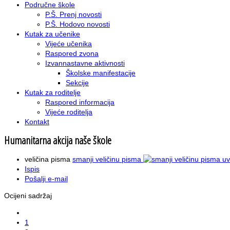
Područne škole
P.Š. Prenj novosti
P.Š. Hodovo novosti
Kutak za učenike
Vijeće učenika
Raspored zvona
Izvannastavne aktivnosti
Školske manifestacije
Sekcije
Kutak za roditelje
Raspored informacija
Vijeće roditelja
Kontakt
Humanitarna akcija naše škole
veličina pisma
smanji veličinu pisma
uv
Ispis
Pošalji e-mail
Ocijeni sadržaj
1