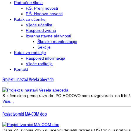
Područne škole
P.Š. Prenj novosti
P.Š. Hodovo novosti
Kutak za učenike
Vijeće učenika
Raspored zvona
Izvannastavne aktivnosti
Školske manifestacije
Sekcije
Kutak za roditelje
Raspored informacija
Vijeće roditelja
Kontakt
Projekt u nastavi Vesela abeceda
S učenicima prvog razreda PO HODOVO sam razgovarala da li bi želje
Više...
Posjet tvornici MA-COM doo
Dana 22. svibnja 2025.g. učenici devetih razreda OŠ Crnići u pratnji 