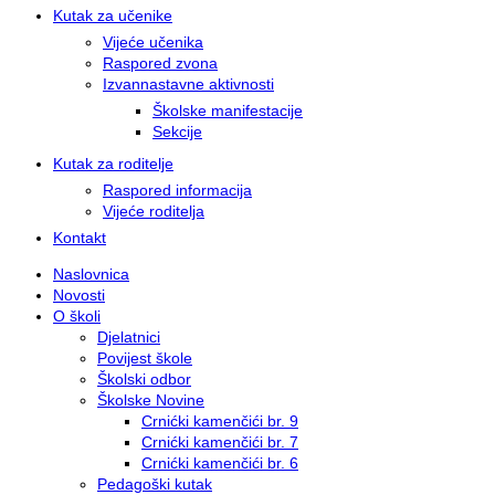
Kutak za učenike
Vijeće učenika
Raspored zvona
Izvannastavne aktivnosti
Školske manifestacije
Sekcije
Kutak za roditelje
Raspored informacija
Vijeće roditelja
Kontakt
Naslovnica
Novosti
O školi
Djelatnici
Povijest škole
Školski odbor
Školske Novine
Crnićki kamenčići br. 9
Crnićki kamenčići br. 7
Crnićki kamenčići br. 6
Pedagoški kutak