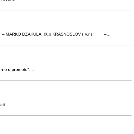
.-IX.r) – MARKO DŽAKULA, IX.b KRASNOSLOV (IV.r.) –…
gurno u prometu“.…
nati…