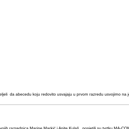
li da abecedu koju redovito usvajaju u prvom razredu usvojimo na još
svojih razrednica Marine Markić i Anite Kulaš , posjetili su tvrtku MA-