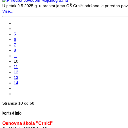
U petak 9.5.2025.g. u prostorijama OŠ Crnići održana je priredba po
Više...
5
6
7
8
...
10
11
12
13
14
Stranica 10 od 68
Kontakt info
Osnovna škola ''Crnići''