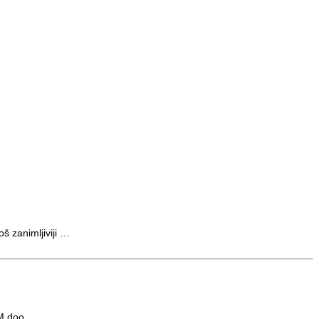
 zanimljiviji …
COM doo,…