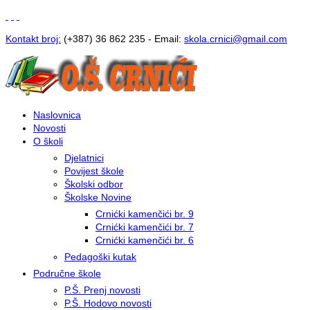
Kontakt broj:
(+387) 36 862 235 - Email:
s
kola.crnici@gmail.com
Naslovnica
Novosti
O školi
Djelatnici
Povijest škole
Školski odbor
Školske Novine
Crnićki kamenčići br. 9
Crnićki kamenčići br. 7
Crnićki kamenčići br. 6
Pedagoški kutak
Područne škole
P.Š. Prenj novosti
P.Š. Hodovo novosti