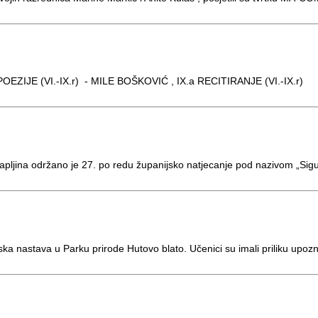
ANJE POEZIJE (VI.-IX.r) - MILE BOŠKOVIĆ , IX.a RECITIRANJE (VI
 Čapljina održano je 27. po redu županijsko natjecanje pod nazivom „Si
nska nastava u Parku prirode Hutovo blato. Učenici su imali priliku upoz