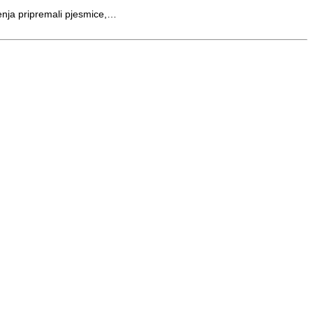
enja pripremali pjesmice,…