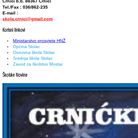
Crnići b.b. 88367 Crnići
Tel./Fax : 036/862-235
E-mail :
skola.crnici@gmail.com
Korisni linkovi
Ministarstvo prosvjete HNŽ
Općina Stolac
Osnovna škola Stolac
Srednja škola Stolac
Zavod za školstvo Mostar
Školske Novine