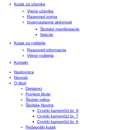
Kutak za učenike
Vijeće učenika
Raspored zvona
Izvannastavne aktivnosti
Školske manifestacije
Sekcije
Kutak za roditelje
Raspored informacija
Vijeće roditelja
Kontakt
Naslovnica
Novosti
O školi
Djelatnici
Povijest škole
Školski odbor
Školske Novine
Crnićki kamenčići br. 9
Crnićki kamenčići br. 7
Crnićki kamenčići br. 6
Pedagoški kutak