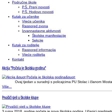
Područne škole
P.Š. Prenj novosti
P.Š. Hodovo novosti
Kutak za učenike
Vijeće učenika
Raspored zvona
Izvannastavne aktivnosti
Školske manifestacije
Sekcije
Kutak za roditelje
Raspored informacija
Vijeće roditelja
Kontakt
Akcija "Počela je školska godina"
Ovaj tjedan u suradnji s policajcima PU Stolac i članom Mostarsk
Više...
Prvašići sjeli u školske klupe
3.rujna 2018. godine počela je nova školska godina. Učenici predmet