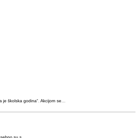
 je školska godina“. Akcijom se…
posebno su s…