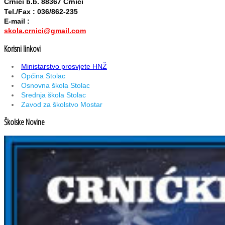
Crnići b.b. 88367 Crnići
Tel./Fax : 036/862-235
E-mail :
skola.crnici@gmail.com
Korisni linkovi
Ministarstvo prosvjete HNŽ
Općina Stolac
Osnovna škola Stolac
Srednja škola Stolac
Zavod za školstvo Mostar
Školske Novine