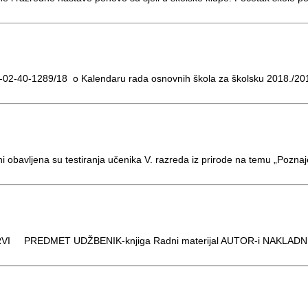
 05-02-40-1289/18 o Kalendaru rada osnovnih škola za školsku 2018./20
ni obavljena su testiranja učenika V. razreda iz prirode na temu „Pozn
PREDMET UDŽBENIK-knjiga Radni materijal AUTOR-i NAKLADNIK 1. H