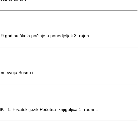
19.godinu škola počinje u ponedjeljak 3. rujna…
ajem svoju Bosnu i…
rvatski jezik Početna knjiguljica 1- radni…