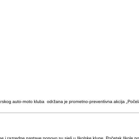
og auto-moto kluba održana je prometno-preventivna akcija „Počela
ne i razredne nastave ponovo su sjeli u školske klupe. Početak škole 