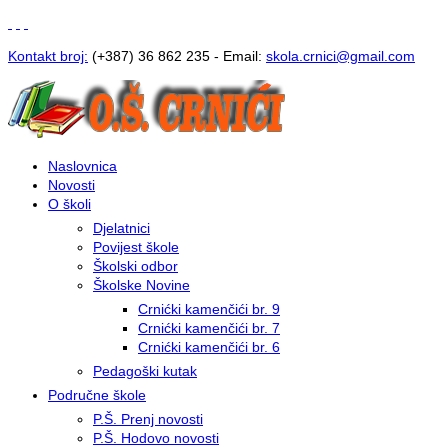
Kontakt broj:
(+387) 36 862 235 - Email:
s
kola.crnici@gmail.com
Naslovnica
Novosti
O školi
Djelatnici
Povijest škole
Školski odbor
Školske Novine
Crnićki kamenčići br. 9
Crnićki kamenčići br. 7
Crnićki kamenčići br. 6
Pedagoški kutak
Područne škole
P.Š. Prenj novosti
P.Š. Hodovo novosti