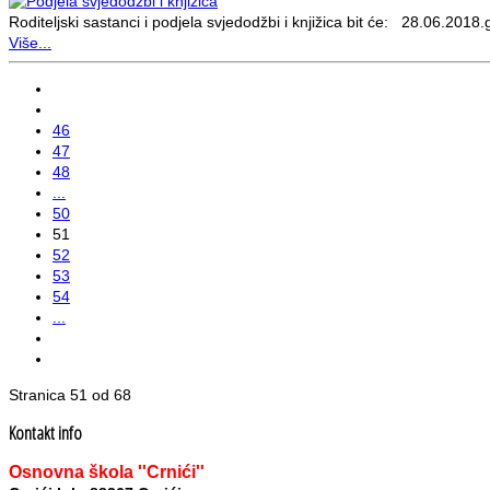
Roditeljski sastanci i podjela svjedodžbi i knjižica bit će: 28.06.201
Više...
46
47
48
...
50
51
52
53
54
...
Stranica 51 od 68
Kontakt info
Osnovna škola ''Crnići''